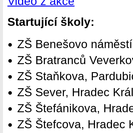
Video z akce
Startující školy:
ZŠ Benešovo náměstí
ZŠ Bratranců Veverko
ZŠ Staňkova, Pardubi
ZŠ Sever, Hradec Krá
ZŠ Štefánikova, Hrad
ZŠ Štefcova, Hradec 