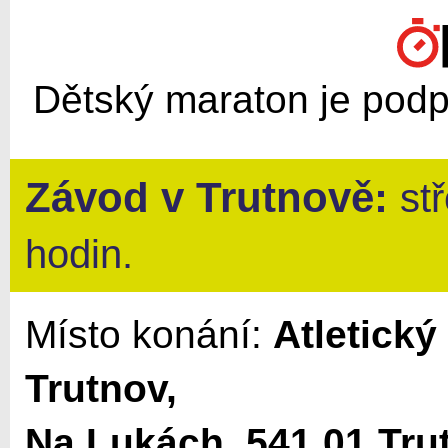
Dětský maraton je pod
Závod v
Trutnově
:
st
hodin.
Místo konání:
Atletický
Trutnov,
Na Lukách, 541 01 Tru