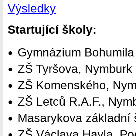
Výsledky
Startující školy:
Gymnázium Bohumila 
ZŠ Tyršova, Nymburk
ZŠ Komenského, Nym
ZŠ Letců R.A.F., Nym
Masarykova základní
ZŠ Václava Havla, P