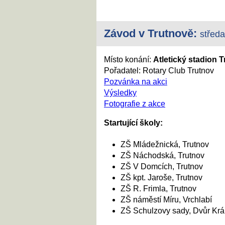
Závod v
Trutnově
:
středa
Místo konání:
Atletický stadion 
Pořadatel: Rotary Club Trutnov
Pozvánka na akci
Výsledky
Fotografie z akce
Startující školy:
ZŠ Mládežnická, Trutnov
ZŠ Náchodská, Trutnov
ZŠ V Domcích, Trutnov
ZŠ kpt. Jaroše, Trutnov
ZŠ R. Frimla, Trutnov
ZŠ náměstí Míru, Vrchlabí
ZŠ Schulzovy sady, Dvůr Kr