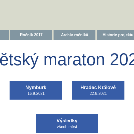
Ročník 2017
Archív ročníků
Historie projektu
ětský maraton 20
Nymburk
Hradec Králové
16.9.2021
22.9.2021
Výsledky
všech měst