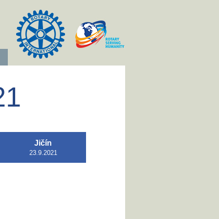
21
Jičín
23.9.2021