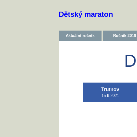
Dětský maraton
Aktuální ročník
Ročník 2019
D
Trutnov
15.9.2021