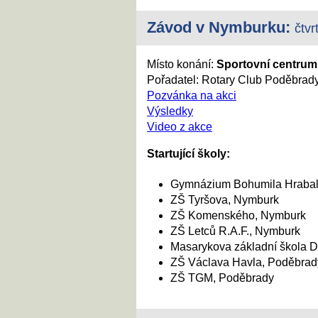
Závod v
Nymburku
:
čtvr
Místo konání:
Sportovní centrum
Pořadatel: Rotary Club Poděbrad
Pozvánka na akci
Výsledky
Video z akce
Startující školy:
Gymnázium Bohumila Hrabal
ZŠ Tyršova, Nymburk
ZŠ Komenského, Nymburk
ZŠ Letců R.A.F., Nymburk
Masarykova základní škola 
ZŠ Václava Havla, Poděbrad
ZŠ TGM, Poděbrady