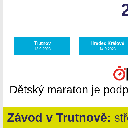
Trutnov
Hradec Králové
13.9.2023
14.9.2023
Dětský maraton je pod
Závod v
Trutnově
:
st