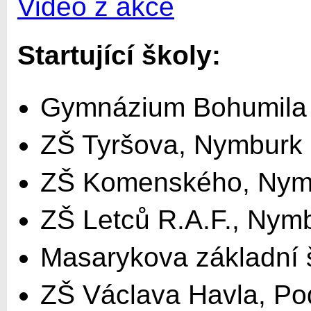
Video z akce
Startující školy:
Gymnázium Bohumila
ZŠ Tyršova, Nymburk
ZŠ Komenského, Nym
ZŠ Letců R.A.F., Nym
Masarykova základní
ZŠ Václava Havla, P