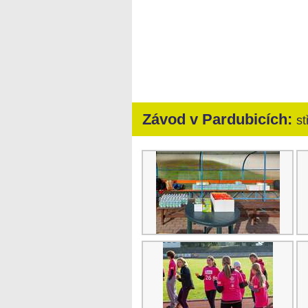
Závod v
Pardubicích
:
st